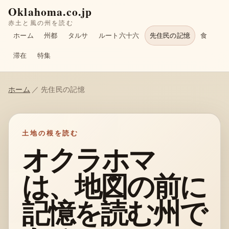
Oklahoma.co.jp
赤土と風の州を読む
ホーム
州都
タルサ
ルート六十六
先住民の記憶
食
滞在
特集
ホーム
／ 先住民の記憶
土地の根を読む
オクラホマ
は、地図の前に
記憶を読む州で